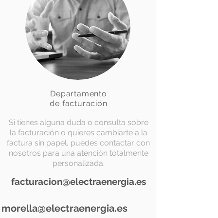
Departamento
de facturación
Si tienes alguna duda o consulta sobre
la facturación o quieres cambiarte a la
factura sin papel, puedes contactar con
nosotros para una atención totalmente
personalizada.
facturacion@electraenergia.es
morella@electraenergia.es