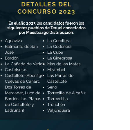
DETALLES DEL
CONCURSO 2023
En el año 2023 los candidatos fueron los
siguientes pueblos de Teruel conectados
por Maestrazgo Distribución:
Aguaviva
La Cerollera
Belmonte de San
La Codoñera
José
La Cuba
Bordón
La Ginebrosa
La Cañada de Verich
Mas de las Matas
Castelserás
Mirambel
Castellote (Abenfigo,
Las Parras de
Cuevas de Cañart,
Castellote
Dos Torres de
Seno
Mercader, Luco de
Torrecilla de Alcañiz
Bordón, Las Planas
Torrevelilla
de Castellote y
Tronchón
Ladruñan)
Valjunquera