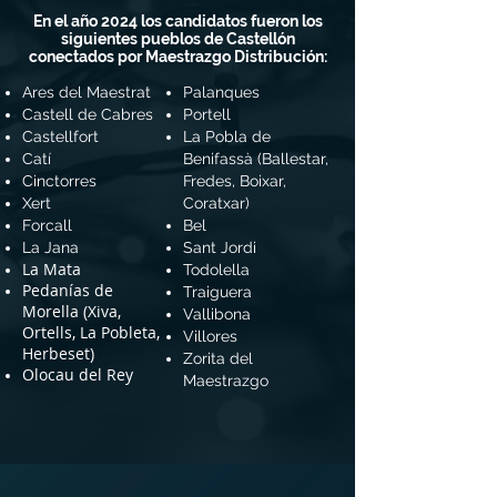
En el año 2024 los candidatos fueron los
siguientes pueblos de Castellón
conectados por Maestrazgo Distribución:
Ares del Maestrat
Palanques
Castell de Cabres
Portell
Castellfort
La Pobla de
Catí
Benifassà (Ballestar,
Cinctorres
Fredes, Boixar,
Xert
Coratxar)
Forcall
Bel
La Jana
Sant Jordi
La Mata
Todolella
Pedanías de
Traiguera
Morella (Xiva,
Vallibona
Ortells, La Pobleta,
Villores
Herbeset)
Zorita del
Olocau del Rey
Maestrazgo