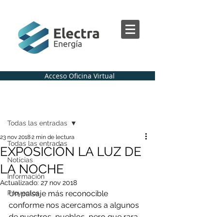
Acceso Oficina Virtual
Regístrate
Entrada
Todas las entradas
23 nov 2018
2 min de lectura
Todas las entradas
EXPOSICIÓN LA LUZ DE
Noticias
LA NOCHE
Información
Actualizado:
27 nov 2018
Proyectos
Un paisaje más reconocible 
conforme nos acercamos a algunos 
de nuestros  pueblos, pero que rara 