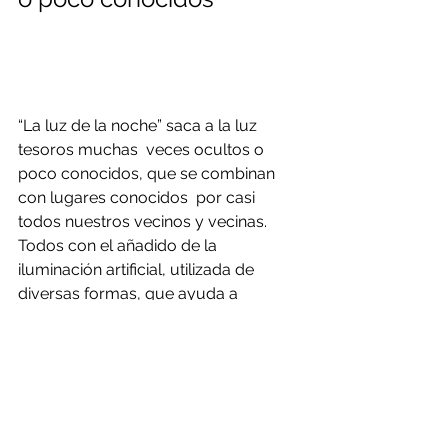
“La luz de la noche” saca a la luz 
tesoros muchas  veces ocultos o 
poco conocidos, que se combinan 
con lugares conocidos  por casi 
todos nuestros vecinos y vecinas. 
Todos con el añadido de la  
iluminación artificial, utilizada de 
diversas formas, que ayuda a  
resaltar unos u otros elementos y a 
realizar originales composiciones.  
Grupo Electra del Maestrazgo ha 
impulsado este proyecto cultural que 
 pretende acercar una pequeña parte 
del gran encanto de nuestros 